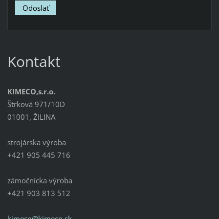
Kontakt
KIMECO,s.r.o.
Štrková 971/10D
01001, ŽILINA
strojárska výroba
+421 905 445 716
zámočnícka výroba
+421 903 813 512
kimeco@k
imeco.sk