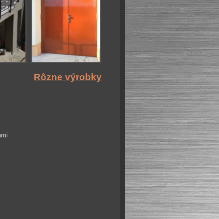
Rôzne výrobky
ami