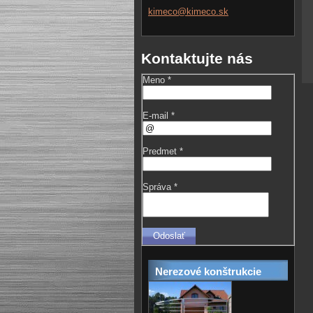
kimeco@k
imeco.sk
Kontaktujte nás
Meno *
E-mail *
Predmet *
Správa *
Nerezové konštrukcie