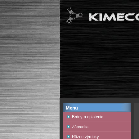
Menu
Brány a oplotenia
Zábradlia
Rôzne výrobky