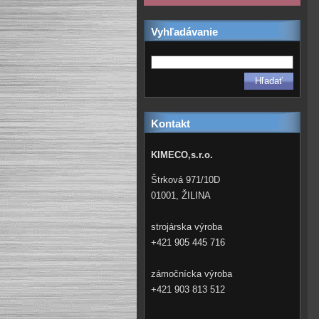
Vyhľadávanie
Kontakt
KIMECO,s.r.o.
Štrková 971/10D
01001, ŽILINA
strojárska výroba
+421 905 445 716
zámočnícka výroba
+421 903 813 512