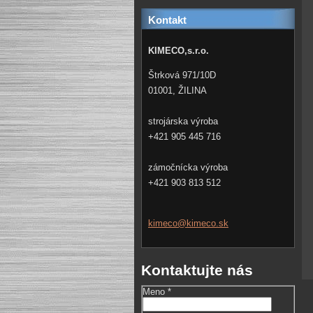
Kontakt
KIMECO,s.r.o.
Štrková 971/10D
01001, ŽILINA
strojárska výroba
+421 905 445 716
zámočnícka výroba
+421 903 813 512
kimeco@k
imeco.sk
Kontaktujte nás
Meno *