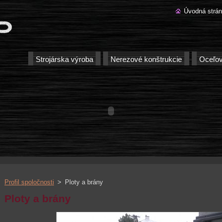
Úvodná strá
Strojárska výroba
Nerezové konštrukcie
Oceľov
Profil spoločnosti
>
Ploty a brány
Ploty a brány